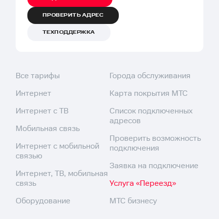
ПРОВЕРИТЬ АДРЕС
ТЕХПОДДЕРЖКА
Все тарифы
Города обслуживания
Интернет
Карта покрытия МТС
Интернет с ТВ
Список подключенных
адресов
Мобильная связь
Проверить возможность
Интернет с мобильной
подключения
связью
Заявка на подключение
Интернет, ТВ, мобильная
связь
Услуга «Переезд»
Оборудование
МТС бизнесу