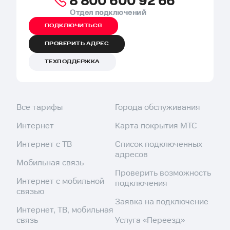
8 800 600 92 66
Отдел подключений
ПОДКЛЮЧИТЬСЯ
ПРОВЕРИТЬ АДРЕС
ТЕХПОДДЕРЖКА
Все тарифы
Города обслуживания
Интернет
Карта покрытия МТС
Интернет с ТВ
Список подключенных
адресов
Мобильная связь
Проверить возможность
Интернет с мобильной
подключения
связью
Заявка на подключение
Интернет, ТВ, мобильная
связь
Услуга «Переезд»