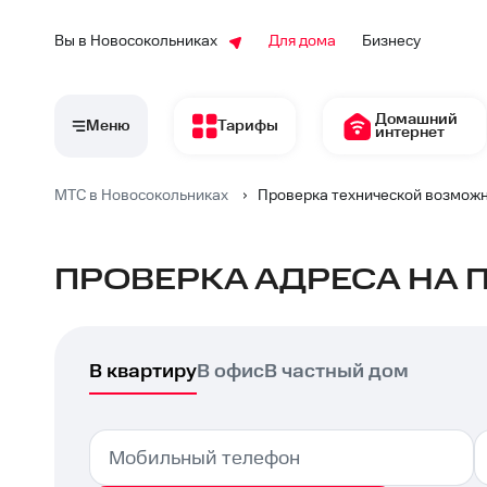
Вы в Новосокольниках
Для дома
Бизнесу
Домашний
Меню
Тарифы
интернет
МТС в Новосокольниках
›
Проверка технической возмож
ПРОВЕРКА АДРЕСА НА 
В квартиру
В офис
В частный дом