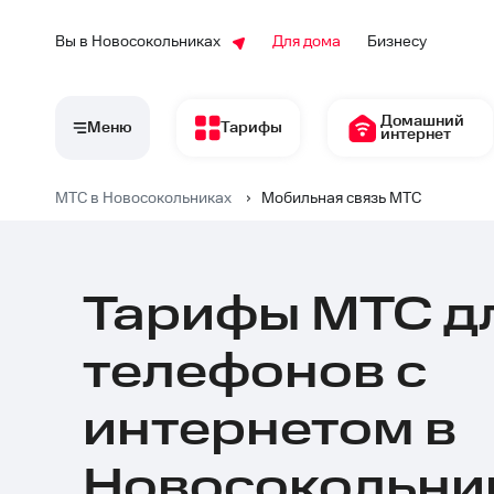
Вы в Новосокольниках
Для дома
Бизнесу
Домашний
Меню
Тарифы
интернет
МТС в Новосокольниках
›
Мобильная связь МТС
Тарифы МТС д
ин
телефонов c
интернетом в
Новосокольни