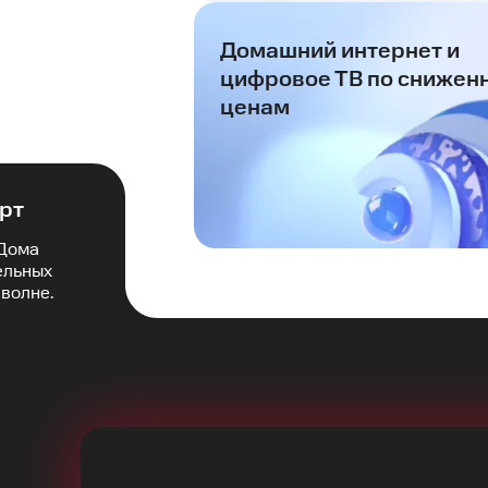
Домашний интернет и
цифровое ТВ по снижен
ценам
рт
Дома
ельных
 волне.