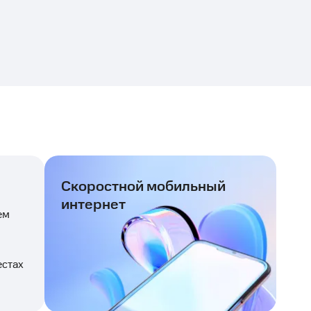
Скоростной мобильный
интернет
ем
естах