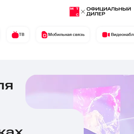
ТВ
Мобильная связь
Видеонаб
ля
тернетом в Ново
ках